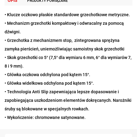
OPIS
PRODUKTY POWIĄZANE
• Klucze oczkowo płaskie standardowe grzechotkowe metryczne.
• Mechanizm grzechotki kompaktowy i odwracalny za pomocą
dźwigni.
• Grzechotka z mechanizmem stop, zintegrowana sprężyna
zamyka pierścień, uniemożliwiając samoistny skok grzechotki
• Skok grzechotki co 5° (7,5° dla wymiaru 6 mm, 6° dla wymiarów 7,
8 i 9 mm).
• Główka oczkowa odchylona pod kątem 15°.
• Główka widełkowa odchylona pod kątem 15°.
• Technologia Anti Slip zapewniająca lepsze dopasowanie i
zapobiegająca uszkodzeniom elementów dokręcanych. Narożniki
śruby są blokowane w specjalnych rowkach.
• Wykończenie: chromowane satynowane.