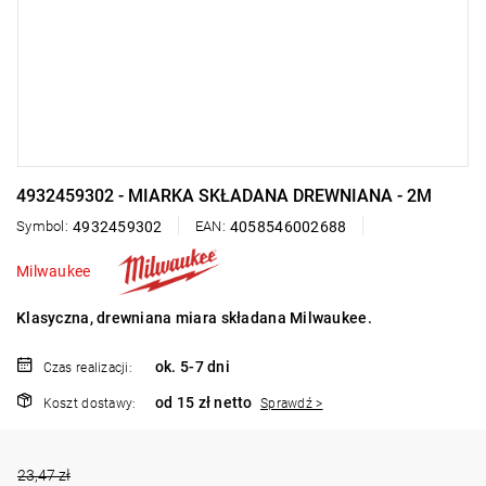
4932459302 - MIARKA SKŁADANA DREWNIANA - 2M
Symbol:
4932459302
EAN:
4058546002688
Milwaukee
Klasyczna, drewniana miara składana Milwaukee.
ok. 5-7 dni
Czas realizacji:
od 15 zł netto
Koszt dostawy:
Sprawdź >
23,47 zł