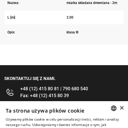
Nazwa:
miarka składana drewniana - 2m
L [m]:
2.00
Opis:
klasa III
SKONTAKTUJ SIĘ Z NAMI.
+48 (12) 415 80 81 | 790 680 540
Fax: +48 (12) 415 80 39
×
kontakt@im-narzedzia.pl
Ta strona używa plików cookie
Używamy plików cookie w celu personalizacji treści, reklam i analizy
POLISH
INFORMACJE
naszego ruchu. Udostępniamy również informacje o tym, jak