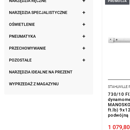
NARZĘDZIA RĘCZNE
PROMOCJA
NARZĘDZIA SPECJALISTYCZNE
OŚWIETLENIE
PNEUMATYKA
PRZECHOWYWANIE
POZOSTAŁE
NARZĘDZIA IDEALNE NA PREZENT
WYPRZEDAŻ Z MAGAZYNU
STAHLWILLE
730/10 FI
dynamome
MANOSKOP
ft.lb) 9x1
podwójną 
1 079,80
Price tax in