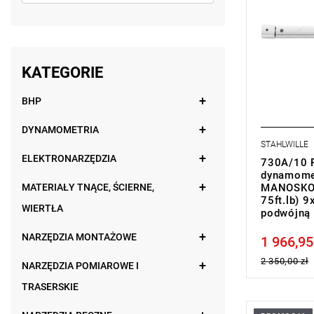
KATEGORIE
BHP
DYNAMOMETRIA
STAHLWILLE
ELEKTRONARZĘDZIA
730A/10 F
dynamome
MATERIAŁY TNĄCE, ŚCIERNE,
MANOSKOP
75ft.lb) 
WIERTŁA
podwójną
NARZĘDZIA MONTAŻOWE
1 966,95
Price tax in
2 350,00 zł
NARZĘDZIA POMIAROWE I
TRASERSKIE