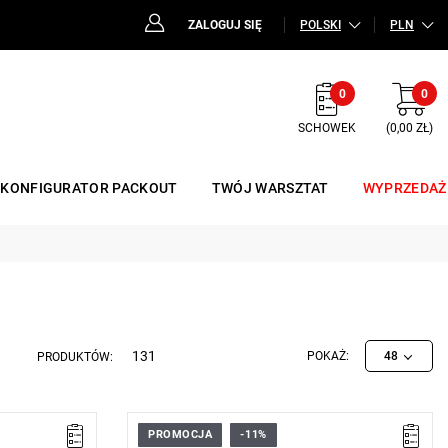
ZALOGUJ SIĘ
POLSKI
PLN
0
0
SCHOWEK
(0,00 ZŁ)
KONFIGURATOR PACKOUT
TWÓJ WARSZTAT
WYPRZEDAŻ
131
POKAŻ:
48
PRODUKTÓW:
PROMOCJA
-11%
• Zakres: 2-10 Nm