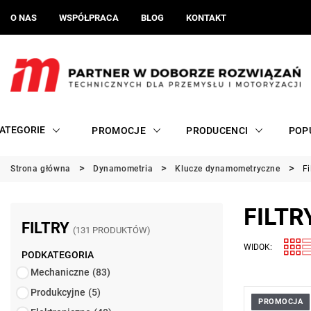
O NAS
WSPÓŁPRACA
BLOG
KONTAKT
ATEGORIE
PROMOCJE
PRODUCENCI
POP
Strona główna
Dynamometria
Klucze dynamometryczne
Fi
FILTR
FILTRY
(131 PRODUKTÓW)
WIDOK:
PODKATEGORIA
Mechaniczne
(83)
Produkcyjne
(5)
PROMOCJA