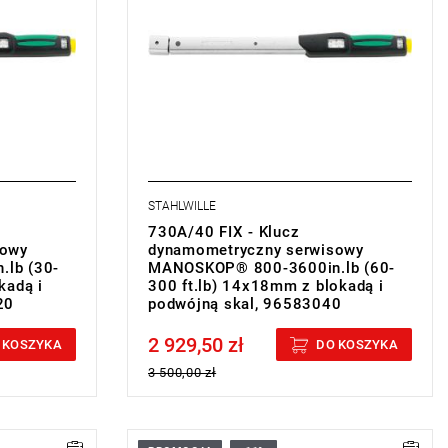
STAHLWILLE
730A/40 FIX - Klucz
sowy
dynamometryczny serwisowy
lb (30-
MANOSKOP® 800-3600in.lb (60-
kadą i
300 ft.lb) 14x18mm z blokadą i
20
podwójną skal, 96583040
2 929,50 zł
Price tax included
 KOSZYKA
DO KOSZYKA
3 500,00 zł