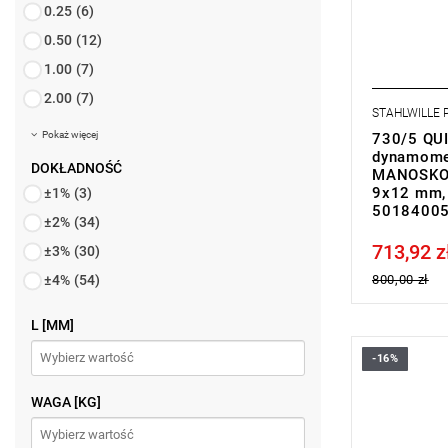
0.25
(6)
0.50
(12)
1.00
(7)
2.00
(7)
STAHLWILLE
Pokaż więcej
730/5 QUI
dynamome
DOKŁADNOŚĆ
MANOSKOP®
9x12 mm, 
±1%
(3)
5018400
±2%
(34)
713,92 z
Price tax in
±3%
(30)
±4%
(54)
800,00 zł
L [MM]
-16%
WAGA [KG]