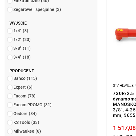
Elektroniczne
(40)
Zegarowe i specjalne
(3)
WYJŚCIE
1/4"
(8)
1/2"
(23)
3/8"
(11)
3/4"
(18)
PRODUCENT
Bahco
(115)
STAHLWILLE
Expert
(6)
730R/2.5 
Facom
(78)
dynamome
MANOSKOP
Facom PROMO
(31)
3/8", 4-2
Gedore
(84)
mm, 9655
KS Tools
(33)
1 517,08
Price tax in
Milwaukee
(8)