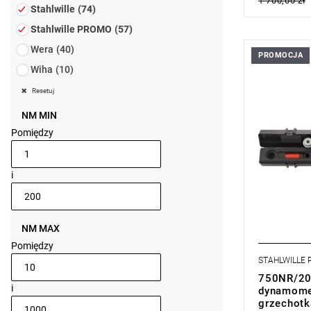
1 700,00 zł
Stahlwille
(74)
Stahlwille PROMO
(57)
Wera
(40)
PROMOCJA
Zestaw z k
Wiha
(10)
750NR/200 
drobnozębo
Resetuj
nakrętek kół
tworzywa s
NM MIN
maksymalną
Pomiędzy
ze stopu met
i
NM MAX
Pomiędzy
STAHLWILLE
750NR/200
i
dynamome
grzechotk