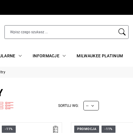
ULARNE
INFORMACJE
MILWAUKEE PLATINUM
ltry
Y
--
SORTUJ WG:
-11%
PROMOCJA
-11%