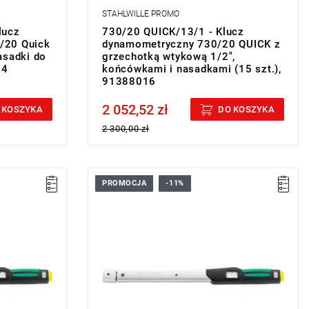
STAHLWILLE PROMO
lucz
730/20 QUICK/13/1 - Klucz
/20 Quick
dynamometryczny 730/20 QUICK z
asadki do
grzechotką wtykową 1/2",
14
końcówkami i nasadkami (15 szt.),
91388016
2 052,52 zł
Price tax included
 KOSZYKA
DO KOSZYKA
2 300,00 zł
PROMOCJA
-11%