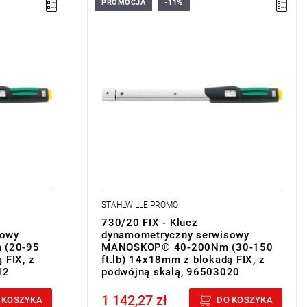
PROMOCJA
-11%
STAHLWILLE PROMO
730/20 FIX - Klucz
sowy
dynamometryczny serwisowy
 (20-95
MANOSKOP® 40-200Nm (30-150
 FIX, z
ft.lb) 14x18mm z blokadą FIX, z
12
podwójną skalą, 96503020
1 142,27 zł
Price tax included
 KOSZYKA
DO KOSZYKA