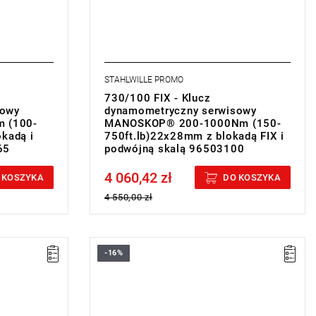
STAHLWILLE PROMO
730/100 FIX - Klucz
sowy
dynamometryczny serwisowy
 (100-
MANOSKOP® 200-1000Nm (150-
okadą i
750ft.lb)22x28mm z blokadą FIX i
65
podwójną skalą 96503100
4 060,42 zł
Price tax included
 KOSZYKA
DO KOSZYKA
4 550,00 zł
-16%