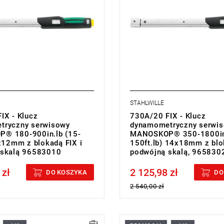
STAHLWILLE
IX - Klucz
730A/20 FIX - Klucz
tryczny serwisowy
dynamometryczny serwi
® 180-900in.lb (15-
MANOSKOP® 350-1800in.
9x12mm z blokadą FIX i
150ft.lb) 14x18mm z blo
 skalą 96583010
podwójną skalą, 965830
 zł
2 125,98 zł
cluded
Price tax included
DO KOSZYKA
DO
2 540,00 zł