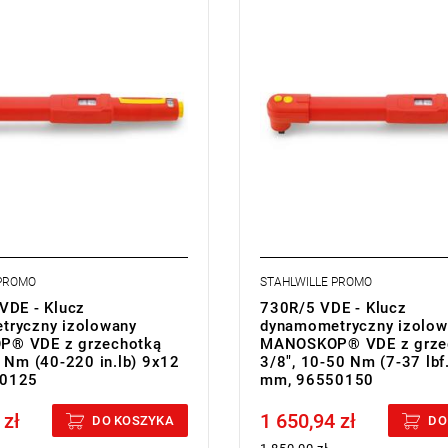
 PROMO
STAHLWILLE PROMO
VDE - Klucz
730R/5 VDE - Klucz
tryczny izolowany
dynamometryczny izolow
® VDE z grzechotką
MANOSKOP® VDE z grze
5 Nm (40-220 in.lb) 9x12
3/8", 10-50 Nm (7-37 lbf
0125
mm, 96550150
 zł
1 650,94 zł
cluded
Price tax included
DO KOSZYKA
DO