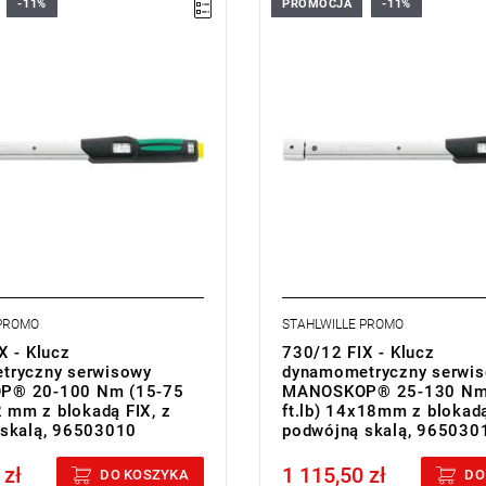
-11%
PROMOCJA
-11%
 PROMO
STAHLWILLE PROMO
X - Klucz
730/12 FIX - Klucz
tryczny serwisowy
dynamometryczny serwi
® 20-100 Nm (15-75
MANOSKOP® 25-130 Nm
2 mm z blokadą FIX, z
ft.lb) 14x18mm z blokadą
skalą, 96503010
podwójną skalą, 965030
 zł
1 115,50 zł
cluded
Price tax included
DO KOSZYKA
DO