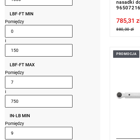
nasadki d
9650721
LBF-FT MIN
785,31 z
Price tax in
Pomiędzy
880,00 zł
i
PROMOCJA
• ▇ 3/8"
• Zakres: 2
LBF-FT MAX
• Dokładnoś
Pomiędzy
• 60 zębów
• dotykowy
zatrzymani
• z zamont
i
grzechotką
• wytrzyma
• szybka i p
QuickSelect
IN-LB MIN
• do kontr
Pomiędzy
ruchem ws
• blokowan
obrotoweg