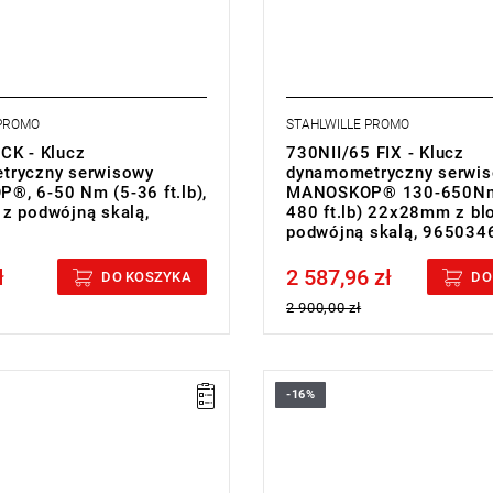
 PROMO
STAHLWILLE PROMO
CK - Klucz
730NII/65 FIX - Klucz
tryczny serwisowy
dynamometryczny serwi
, 6-50 Nm (5-36 ft.lb),
MANOSKOP® 130-650Nm
z podwójną skalą,
480 ft.lb) 22x28mm z bl
5
podwójną skalą, 965034
ł
2 587,96 zł
cluded
Price tax included
DO KOSZYKA
DO
2 900,00 zł
-16%