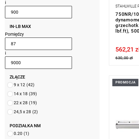
• natychmi
i
STAHLWILLE
gotowy do 
• z 2-kom
750NR/100
• certyfikat
dynamome
EN ISO 678
grzechotk
IN-LB MAX
lbf.ft), 5
Pomiędzy
562,21 z
Price tax in
i
630,00 zł
ZŁĄCZE
PROMOCJA
9 x 12
(42)
14 x 18
(39)
22 x 28
(19)
24,5 x 28
(2)
PODZIAŁKA NM
0.20
(1)