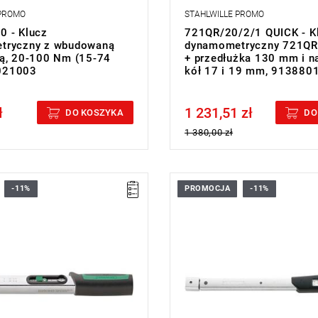
ast po zwolnieniu ponownie
 PROMO
pracy
STAHLWILLE PROMO
ponentowym uchwytem
 - Klucz
721QR/20/2/1 QUICK - K
 kalibracji zgodnie z normą DIN
tryczny z wbudowaną
dynamometryczny 721QR
9-2:2017
ą, 20-100 Nm (15-74
+ przedłużka 130 mm i n
0021003
kół 17 i 19 mm, 913880
ł
1 231,51 zł
cluded
Price tax included
DO KOSZYKA
DO
1 380,00 zł
-11%
PROMOCJA
-11%