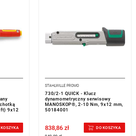
• LF: 157,2 mm
• SF: 17,5 mm
• b: 27,5 mm
• h: 23,6 mm
• L: 179 mm
• Z dwukomponentową rękojeścią
• Z zabezpieczeniem QuickRelease
• Dokładność: ±4%
• Świadectwo kalibracji zgodne z DIN EN
ISO 6789-2:2017
STAHLWILLE PROMO
730/2-1 QUICK - Klucz
any
dynamometryczny serwisowy
chotką
MANOSKOP®, 2-10 Nm, 9x12 mm,
.ft) 9x12
50184001
838,86 zł
Price tax included
 KOSZYKA
DO KOSZYKA