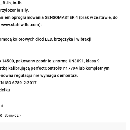
ft-lb, in-lb
zyłożenia siły.
taniem oprogramowania SENSOMASTER 4 (brak w zestawie, do
 www.stahlwille.com):
omocą kolorowych diod LED, brzęczyka i wibracji
typ 14500, pakowany zgodnie z normą UN3091, klasa 9
ostką kalibrującą perfectControl® nr 7794 lub kompletnym
Ponowna regulacja nie wymaga demontażu
 EN ISO 6789-2:2017
dełku
ni
to
Sprawdź >