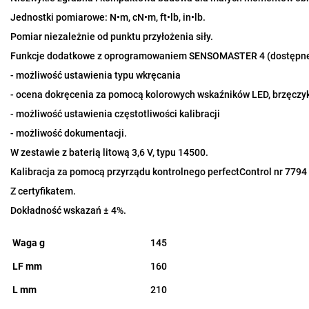
Jednostki pomiarowe: N•m, cN•m, ft•lb, in•lb.
Pomiar niezależnie od punktu przyłożenia siły.
Funkcje dodatkowe z oprogramowaniem SENSOMASTER 4 (dostępne bez
- możliwość ustawienia typu wkręcania
- ocena dokręcenia za pomocą kolorowych wskaźników LED, brzęczyka
- możliwość ustawienia częstotliwości kalibracji
- możliwość dokumentacji.
W zestawie z baterią litową 3,6 V, typu 14500.
Kalibracja za pomocą przyrządu kontrolnego perfectControl nr 7794
Z certyfikatem.
Dokładność wskazań ± 4%.
Waga g
145
LF mm
160
L mm
210