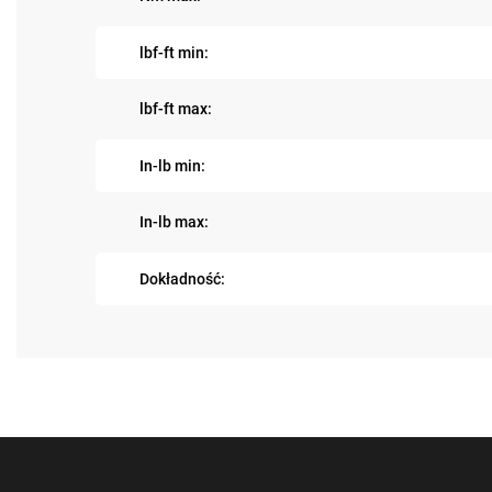
lbf-ft min:
lbf-ft max:
In-lb min:
In-lb max:
Dokładność: