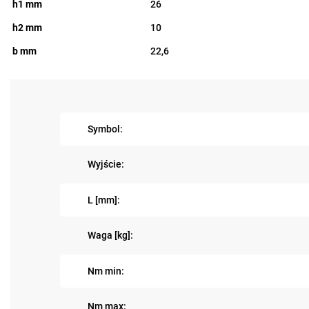
h1 mm
26
h2 mm
10
b mm
22,6
Symbol:
Wyjście:
L [mm]:
Waga [kg]:
Nm min:
Nm max: