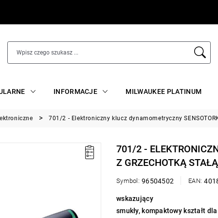
ULARNE
INFORMACJE
MILWAUKEE PLATINUM
lektroniczne
701/2 - Elektroniczny klucz dynamometryczny SENSOTORK® 
701/2 - ELEKTRONI
Z GRZECHOTKĄ STAŁĄ 1
Symbol:
96504502
EAN:
401
wskazujący
smukły, kompaktowy kształt d