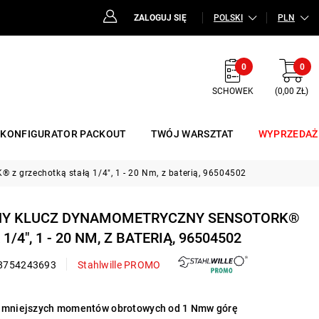
ZALOGUJ SIĘ
POLSKI
PLN
0
0
SCHOWEK
(0,00 ZŁ)
KONFIGURATOR PACKOUT
TWÓJ WARSZTAT
WYPRZEDAŻ
z grzechotką stałą 1/4", 1 - 20 Nm, z baterią, 96504502
CZNY KLUCZ DYNAMOMETRYCZNY SENSOTORK®
/4", 1 - 20 NM, Z BATERIĄ, 96504502
8754243693
Stahlwille PROMO
la mniejszych momentów obrotowych od 1 Nmw górę