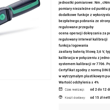
jednostki pomiarowe: Nm , cNm , 
pomiary niezależne od punktu pr
dodatkowe funkcje z wykorzys
bezpłatnego pobrania ze strony
regulowane przeguby
ocena operacji dokręcania za p
regulowany interwał kalibracji
funkcja logowania
zasilany baterią litową 3,6 V, 
kalibracja w połączeniu z jedn
systemem kalibracji nr 7706. 
Certyfikat zgodny z normą DIN
w wytrzymałym plastikowym pu
Wartość odchylenia ± 4%
od 2 do 12 d
Czas realizacji:
od 15 zł net
Koszt dostawy: