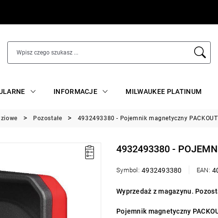
ULARNE
INFORMACJE
MILWAUKEE PLATINUM
ędziowe
Pozostałe
4932493380 - Pojemnik magnetyczny PACKOUT
4932493380 - POJEM
Symbol:
4932493380
EAN:
4
Wyprzedaż z magazynu. Pozosta
Pojemnik magnetyczny PACKOUT™