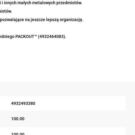
zi i innych małych metalowych przedmiotów.
iotów.
ozwalające na jeszcze lepszą organizację.
średniego PACKOUT™ (4932464083).
4932493380
100.00
100.00