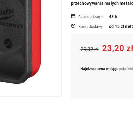
przechowywania małych metalowy
48 h
Czas realizacji:
od 15 zł net
Koszt dostawy:
23,20 z
29,32 zł
Najniższa cena w ciągu ostatnich