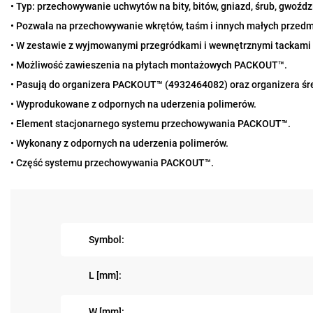
• Typ: przechowywanie uchwytów na bity, bitów, gniazd, śrub, gwoźd
• Pozwala na przechowywanie wkrętów, taśm i innych małych przedm
• W zestawie z wyjmowanymi przegródkami i wewnętrznymi tackami p
• Możliwość zawieszenia na płytach montażowych PACKOUT™.
• Pasują do organizera PACKOUT™ (4932464082) oraz organizera 
• Wyprodukowane z odpornych na uderzenia polimerów.
• Element stacjonarnego systemu przechowywania PACKOUT™.
• Wykonany z odpornych na uderzenia polimerów.
• Część systemu przechowywania PACKOUT™.
Symbol:
L [mm]:
W [mm]: