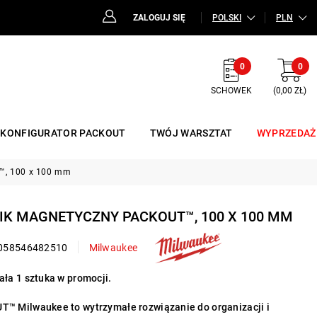
ZALOGUJ SIĘ
POLSKI
PLN
0
0
SCHOWEK
(0,00 ZŁ)
KONFIGURATOR PACKOUT
TWÓJ WARSZTAT
WYPRZEDAŻ
™, 100 x 100 mm
NIK MAGNETYCZNY PACKOUT™, 100 X 100 MM
058546482510
Milwaukee
ła 1 sztuka w promocji.
 Milwaukee to wytrzymałe rozwiązanie do organizacji i