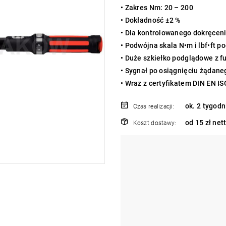
• Zakres Nm: 20 – 200
• Dokładność ±2 %
• Dla kontrolowanego dokręceni
• Podwójna skala N•m i lbf•ft p
• Duże szkiełko podglądowe z f
• Sygnał po osiągnięciu żądan
• Wraz z certyfikatem DIN EN I
ok. 2 tygodn
Czas realizacji:
od 15 zł net
Koszt dostawy: