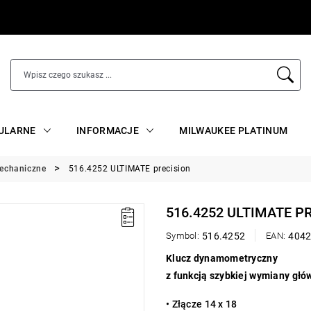
ULARNE
INFORMACJE
MILWAUKEE PLATINUM
echaniczne
516.4252 ULTIMATE precision
516.4252 ULTIMATE P
Symbol:
516.4252
EAN:
404
Klucz dynamometryczny
z funkcją szybkiej wymiany głó
• Złącze 14 x 18