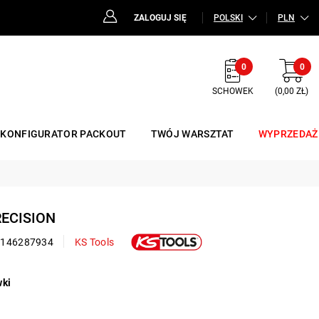
ZALOGUJ SIĘ
POLSKI
PLN
0
0
SCHOWEK
(0,00 ZŁ)
KONFIGURATOR PACKOUT
TWÓJ WARSZTAT
WYPRZEDAŻ
RECISION
2146287934
KS Tools
wki