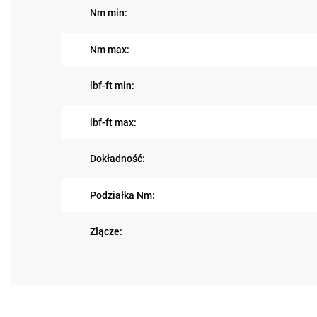
Nm min:
Nm max:
lbf-ft min:
lbf-ft max:
Dokładność:
Podziałka Nm:
Złącze: