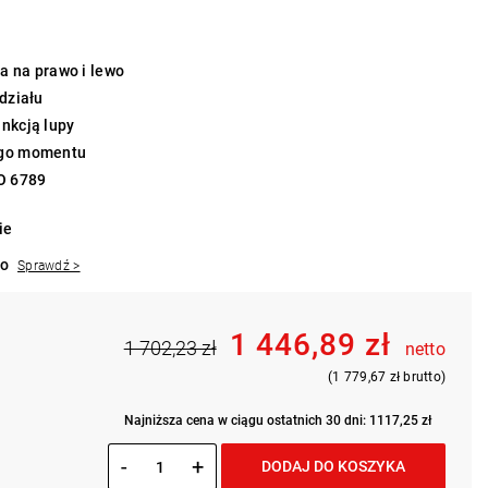
a na prawo i lewo
odziału
unkcją lupy
ego momentu
SO 6789
ie
to
Sprawdź >
1 446,89 zł
1 702,23 zł
netto
(1 779,67 zł brutto)
Najniższa cena w ciągu ostatnich 30 dni: 1117,25 zł
-
+
DODAJ DO KOSZYKA