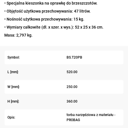
• Specjalna kieszonka na oprawkę do brzeszczotów.
• Objętość użytkowa przechowywania: 47 litrów.
• Nośność użytkowa przechowywania: 15 kg.
• Wymiary całkowite (dł. x szer. x wys.): 52 x 25 x 36 cm.
Masa: 2,797 kg.
Symbol:
BS.T20PB
L [mm]:
520.00
W [mm]:
250.00
H [mm]:
360.00
torba narzędziowa z materiału -
Opis:
PROBAG