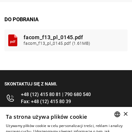
DO POBRANIA
facom_f13_pl_0145.pdf
facom_f13_pl_0145.pdf (1.61MB)
SKONTAKTUJ SIĘ Z NAMI.
+48 (12) 415 80 81 | 790 680 540
Fax: +48 (12) 415 80 39
×
kontakt@im-narzedzia.pl
Ta strona używa plików cookie
Używamy plików cookie w celu personalizacji treści, reklam i analizy
POLISH
INFORMACJE
naszego ruchu. Udostępniamy również informacje o tym, jak