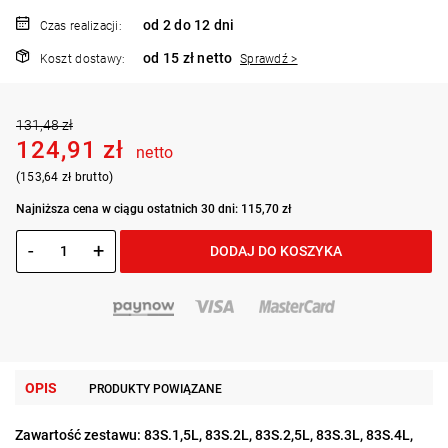
od 2 do 12 dni
Czas realizacji:
od 15 zł netto
Koszt dostawy:
Sprawdź >
131,48 zł
124,91 zł
netto
(153,64 zł brutto)
Najniższa cena w ciągu ostatnich 30 dni: 115,70 zł
-
+
DODAJ DO KOSZYKA
OPIS
PRODUKTY POWIĄZANE
Zawartość zestawu: 83S.1,5L, 83S.2L, 83S.2,5L, 83S.3L, 83S.4L,