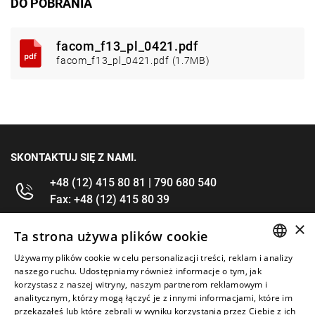
DO POBRANIA
facom_f13_pl_0421.pdf
facom_f13_pl_0421.pdf (1.7MB)
SKONTAKTUJ SIĘ Z NAMI.
+48 (12) 415 80 81 | 790 680 540
Fax: +48 (12) 415 80 39
×
kontakt@im-narzedzia.pl
Ta strona używa plików cookie
Używamy plików cookie w celu personalizacji treści, reklam i analizy
POLISH
INFORMACJE
naszego ruchu. Udostępniamy również informacje o tym, jak
korzystasz z naszej witryny, naszym partnerom reklamowym i
ENGLISH
analitycznym, którzy mogą łączyć je z innymi informacjami, które im
OFERTA
przekazałeś lub które zebrali w wyniku korzystania przez Ciebie z ich