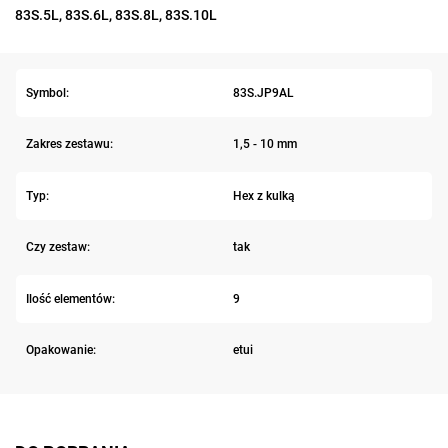
83S.5L, 83S.6L, 83S.8L, 83S.10L
Symbol:
83S.JP9AL
Zakres zestawu:
1,5 - 10 mm
Typ:
Hex z kulką
Czy zestaw:
tak
Ilość elementów:
9
Opakowanie:
etui