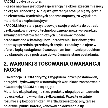
FACOM lub dystrybutora.
• Każda naprawa jest objęta gwarancją na okres sześciu miesięcy
na części i robociznę. Niniejsza gwarancja stosuje się wyłącznie
do elementów wymienianych podczas naprawy, za wyjątkiem
materiałów eksploatacyjnych.
• FACOM, który stale przystosowuje swoje produkty do potrzeb
użytkowników i rozwoju technologicznego, może wprowadzać
zmiany parametrów technicznych lub usuwać modele
przedstawione w katalogu bez uprzedzenia i bez obowiązku
naprawy uprzednio sprzedanych części. Produkty nie ujęte w
ofercie będą zastąpione równorzędnym technicznie produktem
lub stanowić będą podstawę do wyrównania stanu posiadania.
2. WARUNKI STOSOWANIA GWARANCJI
FACOM
• Gwarancja FACOM dotyczy, z wyjątkiem innych postanowień,
narzędzi użytkowanych w normalnych warunkach zastosowania.
• Gwarancją FACOM nie są objęte:
Materiały eksploatacyjne (tzn. produkty ulegające zniszczeniu
lub uszkodzeniu w wyniku użytkowania). Przez te ostatnie
rozumie się bez ograniczeń: wiertła, brzeszczoty, piły, tarcze
polerskie, pilniki, baterie, końcówki do dokręcania itp.