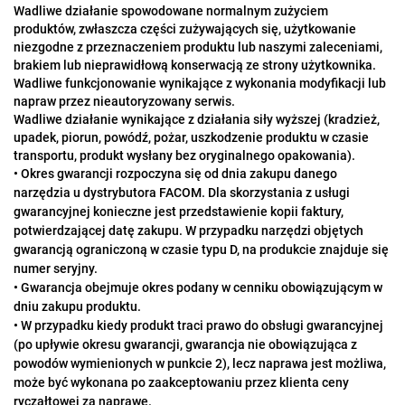
Wadliwe działanie spowodowane normalnym zużyciem
produktów, zwłaszcza części zużywających się, użytkowanie
niezgodne z przeznaczeniem produktu lub naszymi zaleceniami,
brakiem lub nieprawidłową konserwacją ze strony użytkownika.
Wadliwe funkcjonowanie wynikające z wykonania modyfikacji lub
napraw przez nieautoryzowany serwis.
Wadliwe działanie wynikające z działania siły wyższej (kradzież,
upadek, piorun, powódź, pożar, uszkodzenie produktu w czasie
transportu, produkt wysłany bez oryginalnego opakowania).
• Okres gwarancji rozpoczyna się od dnia zakupu danego
narzędzia u
dystrybutora FACOM. Dla skorzystania z usługi
gwarancyjnej konieczne
jest przedstawienie kopii faktury,
potwierdzającej datę zakupu. W
przypadku narzędzi objętych
gwarancją ograniczoną w czasie typu D,
na produkcie znajduje się
numer seryjny.
• Gwarancja obejmuje okres podany w cenniku obowiązującym w
dniu
zakupu produktu.
• W przypadku kiedy produkt traci prawo do obsługi gwarancyjnej
(po
upływie okresu gwarancji, gwarancja nie obowiązująca z
powodów
wymienionych w punkcie 2), lecz naprawa jest możliwa,
może być
wykonana po zaakceptowaniu przez klienta ceny
ryczałtowej za
naprawę.