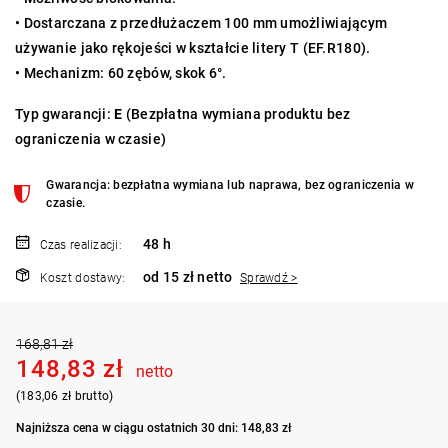
•
Dostarczana z przedłużaczem 100 mm umożliwiającym
używanie jako rękojeści w kształcie litery T (EF.R180).
•
Mechanizm: 60 zębów, skok 6°.
Typ gwarancji:
E
(Bezpłatna wymiana produktu bez
ograniczenia w czasie)
Gwarancja: bezpłatna wymiana lub naprawa, bez ograniczenia w
czasie.
48 h
Czas realizacji:
od 15 zł netto
Koszt dostawy:
Sprawdź >
168,81 zł
148,83 zł
netto
(183,06 zł brutto)
Najniższa cena w ciągu ostatnich 30 dni: 148,83 zł