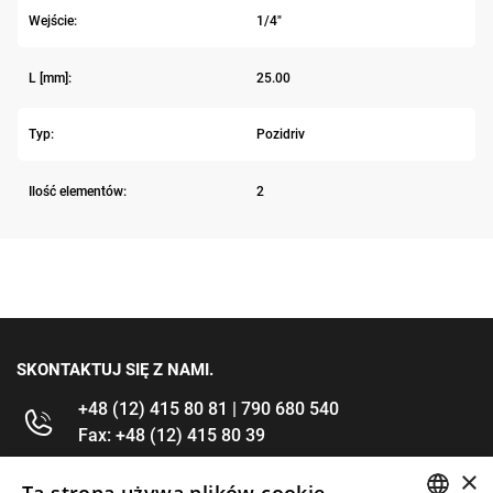
Wejście:
1/4"
L [mm]:
25.00
Typ:
Pozidriv
Ilość elementów:
2
SKONTAKTUJ SIĘ Z NAMI.
+48 (12) 415 80 81 | 790 680 540
Fax: +48 (12) 415 80 39
×
kontakt@im-narzedzia.pl