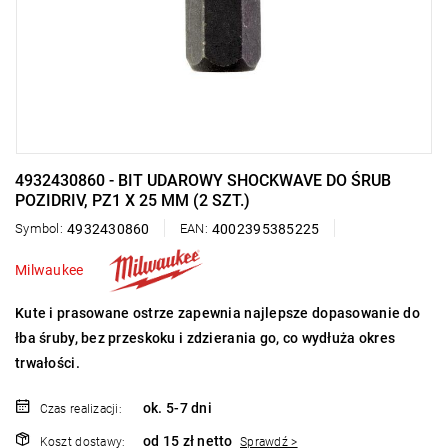
4932430860 - BIT UDAROWY SHOCKWAVE DO ŚRUB
POZIDRIV, PZ1 X 25 MM (2 SZT.)
Symbol:
4932430860
EAN:
4002395385225
Milwaukee
Kute i prasowane ostrze zapewnia najlepsze dopasowanie do
łba śruby, bez przeskoku i zdzierania go, co wydłuża okres
trwałości.
ok. 5-7 dni
Czas realizacji:
od 15 zł netto
Koszt dostawy:
Sprawdź >