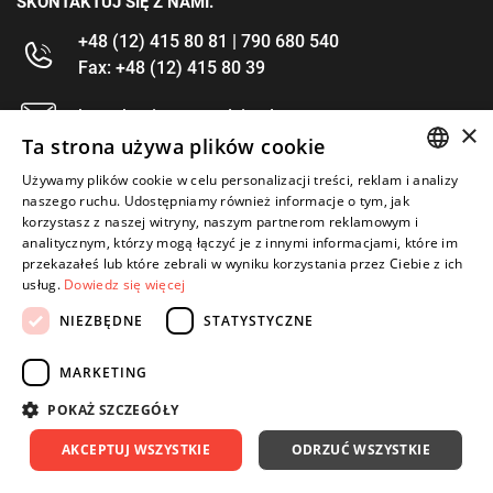
SKONTAKTUJ SIĘ Z NAMI.
+48 (12) 415 80 81 | 790 680 540
Fax: +48 (12) 415 80 39
kontakt@im-narzedzia.pl
×
Ta strona używa plików cookie
INFORMACJE
Używamy plików cookie w celu personalizacji treści, reklam i analizy
POLISH
naszego ruchu. Udostępniamy również informacje o tym, jak
korzystasz z naszej witryny, naszym partnerom reklamowym i
OFERTA
ENGLISH
analitycznym, którzy mogą łączyć je z innymi informacjami, które im
przekazałeś lub które zebrali w wyniku korzystania przez Ciebie z ich
MOJE KONTO
usług.
Dowiedz się więcej
OBSERWUJ NAS
NIEZBĘDNE
STATYSTYCZNE
MARKETING
POKAŻ SZCZEGÓŁY
Copyright 2026: IM Kraków
Created by: Waynet
AKCEPTUJ WSZYSTKIE
ODRZUĆ WSZYSTKIE