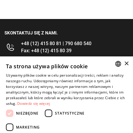
SKONTAKTUJ SIĘ Z NAMI.
+48 (12) 415 80 81 | 790 680 540
Fax: +48 (12) 415 80 39
×
kontakt@im-narzedzia.pl
Ta strona używa plików cookie
Używamy plików cookie w celu personalizacji treści, reklam i analizy
POLISH
INFORMACJE
naszego ruchu. Udostępniamy również informacje o tym, jak
korzystasz z naszej witryny, naszym partnerom reklamowym i
ENGLISH
analitycznym, którzy mogą łączyć je z innymi informacjami, które im
OFERTA
przekazałeś lub które zebrali w wyniku korzystania przez Ciebie z ich
usług.
Dowiedz się więcej
MOJE KONTO
NIEZBĘDNE
STATYSTYCZNE
OBSERWUJ NAS
MARKETING