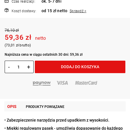
ok. 5-7 dni
Czas realizacji:
od 15 zł netto
Koszt dostawy:
Sprawdź >
76,10 zł
59,36 zł
netto
(73,01 zł brutto)
Najniższa cena w ciągu ostatnich 30 dni: 59,36 zł
-
+
DODAJ DO KOSZYKA
OPIS
PRODUKTY POWIĄZANE
• Zabezpieczenie narzędzia przed upadkiem z wysokości.
• Miękki regulowany pasek - umożliwia dopasowanie do każdego