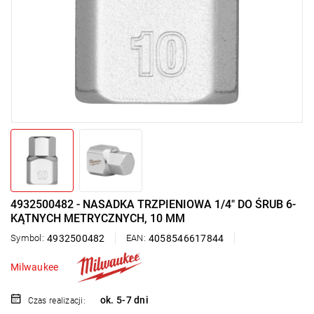
4932500482 - NASADKA TRZPIENIOWA 1/4" DO ŚRUB 6-
KĄTNYCH METRYCZNYCH, 10 MM
Symbol:
4932500482
EAN:
4058546617844
Milwaukee
ok. 5-7 dni
Czas realizacji: