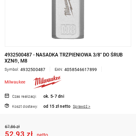
4932500487 - NASADKA TRZPIENIOWA 3/8" DO ŚRUB
XZN®, M8
Symbol:
4932500487
EAN:
4058546617899
Milwaukee
ok. 5-7 dni
Czas realizacji:
od 15 zł netto
Koszt dostawy:
Sprawdź >
67,86 zł
52,93 zł
netto