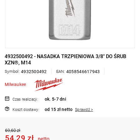
4932500492 - NASADKA TRZPIENIOWA 3/8" DO ŚRUB
XZN®, M14
Symbol:
4932500492
EAN:
4058546617943
Milwaukee
ok. 5-7 dni
Czas realizacji:
od 15 zł netto
Koszt dostawy:
Sprawdź >
69,60 zł
54,29 zł
netto