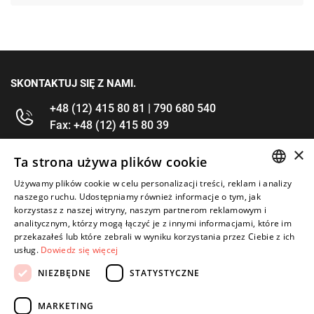
SKONTAKTUJ SIĘ Z NAMI.
+48 (12) 415 80 81 | 790 680 540
Fax: +48 (12) 415 80 39
×
kontakt@im-narzedzia.pl
Ta strona używa plików cookie
Używamy plików cookie w celu personalizacji treści, reklam i analizy
POLISH
INFORMACJE
naszego ruchu. Udostępniamy również informacje o tym, jak
korzystasz z naszej witryny, naszym partnerom reklamowym i
ENGLISH
analitycznym, którzy mogą łączyć je z innymi informacjami, które im
OFERTA
przekazałeś lub które zebrali w wyniku korzystania przez Ciebie z ich
usług.
Dowiedz się więcej
MOJE KONTO
NIEZBĘDNE
STATYSTYCZNE
OBSERWUJ NAS
MARKETING