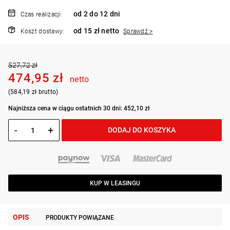
od 2 do 12 dni
Czas realizacji:
od 15 zł netto
Koszt dostawy:
Sprawdź >
527,72 zł
474,95 zł
netto
(584,19 zł brutto)
Najniższa cena w ciągu ostatnich 30 dni: 452,10 zł
-
+
DODAJ DO KOSZYKA
KUP W LEASINGU
OPIS
PRODUKTY POWIĄZANE