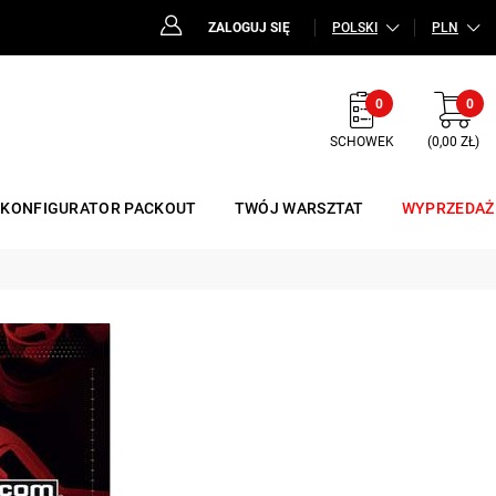
ZALOGUJ SIĘ
POLSKI
PLN
0
0
SCHOWEK
(0,00 ZŁ)
KONFIGURATOR PACKOUT
TWÓJ WARSZTAT
WYPRZEDAŻ