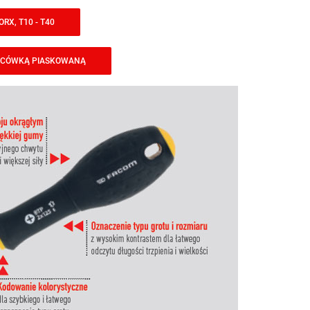
RX, T10 - T40
ŃCÓWKĄ PIASKOWANĄ