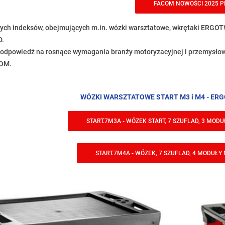
FACOM NOWOŚCI 2025 P
ch indeksów, obejmujących m.in. wózki warsztatowe, wkrętaki ERGOT
D.
 odpowiedź na rosnące wymagania branży motoryzacyjnej i przemysłow
COM.
WÓZKI WARSZTATOWE START M3 i M4 - ER
START.7M3A - WÓZEK START, 7 SZUFLAD, 3 MOD
START.7M4A - WÓZEK, 7 SZUFLAD, 4 MODUŁ