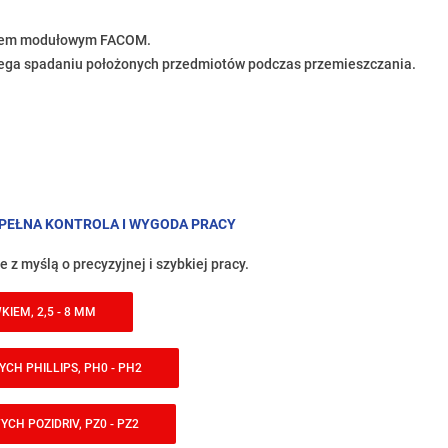
temem modułowym FACOM.
biega spadaniu położonych przedmiotów podczas przemieszczania.
 PEŁNA KONTROLA I WYGODA PRACY
z myślą o precyzyjnej i szybkiej pracy.
KIEM, 2,5 - 8 MM
CH PHILLIPS, PH0 - PH2
CH POZIDRIV, PZ0 - PZ2