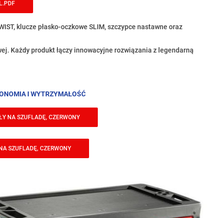
L.PDF
WIST, klucze płasko-oczkowe SLIM, szczypce nastawne oraz
ej. Każdy produkt łączy innowacyjne rozwiązania z legendarną
GONOMIA I WYTRZYMAŁOŚĆ
UŁY NA SZUFLADĘ, CZERWONY
Y NA SZUFLADĘ, CZERWONY