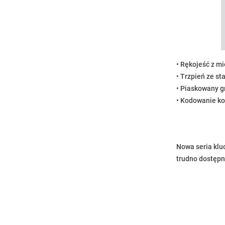
• Rękojeść z m
• Trzpień ze s
• Piaskowany g
• Kodowanie ko
Nowa seria klu
trudno dostępny