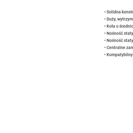
• Solidna kons
• Duży, wytrzy
• Koła o średni
• Nośność stat
• Nośność stat
• Centralne za
• Kompatybilny