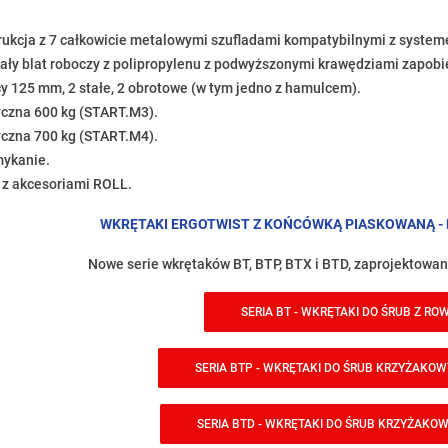
trukcja z 7 całkowicie metalowymi szufladami kompatybilnymi z sys
mały blat roboczy z polipropylenu z podwyższonymi krawędziami zapo
cy 125 mm, 2 stałe, 2 obrotowe (w tym jedno z hamulcem).
yczna 600 kg (START.M3).
yczna 700 kg (START.M4).
mykanie.
 z akcesoriami ROLL.
WKRĘTAKI ERGOTWIST Z KOŃCÓWKĄ PIASKOWANĄ -
Nowe serie wkrętaków BT, BTP, BTX i BTD, zaprojektowane 
SERIA BT - WKRĘTAKI DO ŚRUB Z ROW
SERIA BTP - WKRĘTAKI DO ŚRUB KRZYŻAKOWY
SERIA BTD - WKRĘTAKI DO ŚRUB KRZYŻAKOWY