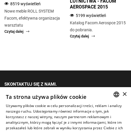
LOTNICTWA - FACOM
8519 wyświetleń
AEROSPACE 2015
Nowe meble ROLL SYSTEM
5199 wyświetleń
Facom, efektywna organizacja
Katalog Facom Aerospce 2015
warsztatu
do pobrania.
Czytaj dalej
Czytaj dalej
SKONTAKTUJ SIĘ Z NAMI.
×
+48 (12) 415 80 81 | 790 680 540
Ta strona używa plików cookie
Fax: +48 (12) 415 80 39
Używamy plików cookie w celu personalizacji treści, reklam i analizy
POLISH
naszego ruchu. Udostępniamy również informacje o tym, jak
kontakt@im-narzedzia.pl
korzystasz z naszej witryny, naszym partnerom reklamowym i
ENGLISH
analitycznym, którzy mogą łączyć je z innymi informacjami, które im
przekazałeś lub które zebrali w wyniku korzystania przez Ciebie z ich
INFORMACJE